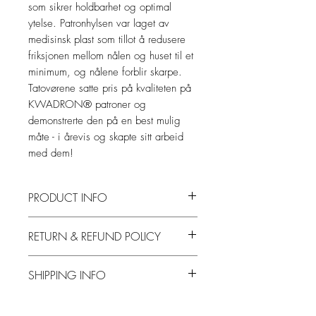
som sikrer holdbarhet og optimal
ytelse. Patronhylsen var laget av
medisinsk plast som tillot å redusere
friksjonen mellom nålen og huset til et
minimum, og nålene forblir skarpe.
Tatovørene satte pris på kvaliteten på
KWADRON® patroner og
demonstrerte den på en best mulig
måte - i årevis og skapte sitt arbeid
med dem!
PRODUCT INFO
En av de viktigste faktorene som førte til
RETURN & REFUND POLICY
opprettelsen av KWADRON®-patroner,
var ønsket om å lage et produkt som har
I’m a Return and Refund policy. I’m a
høyest brukervennlighet, og fremfor alt
SHIPPING INFO
great place to let your customers know
den høyeste kvaliteten som ikke kan nås
what to do in case they are dissatisfied
for andre merker.
I'm a shipping policy. I'm a great place
with their purchase. Having a