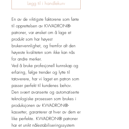
Legg til i handlekurv
En av de viktigste faktorene som førte
til opprettelsen av KWADRON®-
patroner, var ønsket om å lage et
produkt som har høyest
brukervennlighet, og fremfor alt den
høyeste kvaliteten som ikke kan nås
for andre merker.
Ved å bruke profesjonell kunnskap og
erfaring, følge trender og lytte til
tatoverere, har vi laget en patron som
passer perfekt til kundenes behov.
Den svært avanserte og automatiserte
teknologiske prosessen som brukes i
produksjonen av KWADRON®-
kassetter, garanterer at hver av dem er
like perfekte. KWADRON® patroner
har et unikt nålestabiliseringssystem