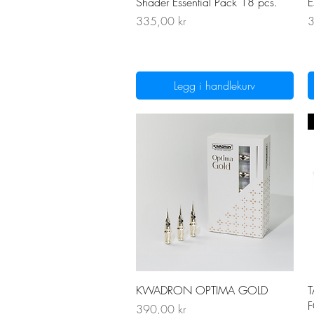
Shader Essential Pack 18 pcs.
E
Pris
P
335,00 kr
3
Legg i handlekurv
Hurtigvisning
KWADRON OPTIMA GOLD
T
Pris
390,00 kr