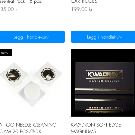
ssential Pack 18 pcs.
CARTRIDGES
ris
Pris
35,00 kr
199,00 kr
Legg i handlekurv
Legg i handlekurv
new
Hurtigvisning
Hurtigvisning
ATTOO NEEDLE CLEANING
KWADRON SOFT EDGE
FOAM 20 PCS/BOX
MAGNUMS