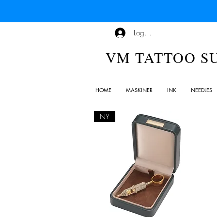
Logg inn
VM TATTOO S
HOME
MASKINER
INK
NEEDLES
NY