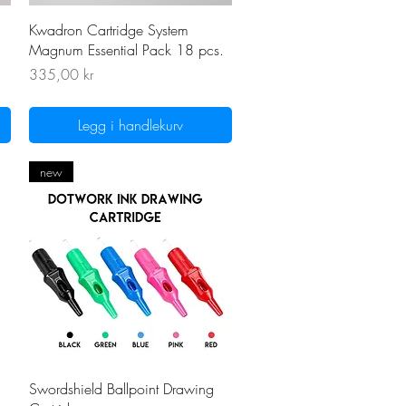
Hurtigvisning
Kwadron Cartridge System
Magnum Essential Pack 18 pcs.
Pris
335,00 kr
Legg i handlekurv
new
Hurtigvisning
Swordshield Ballpoint Drawing