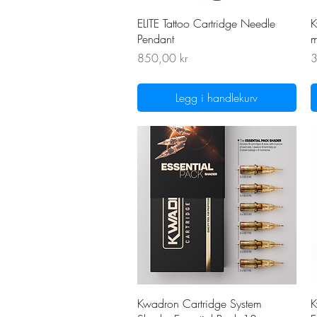
Hurtigvisning
ELITE Tattoo Cartridge Needle
K
Pendant
m
Pris
P
850,00 kr
3
Legg i handlekurv
Hurtigvisning
Kwadron Cartridge System
K