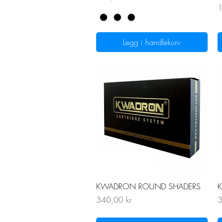
P
1
Legg i handlekurv
Hurtigvisning
KWADRON ROUND SHADERS
Pris
P
340,00 kr
3