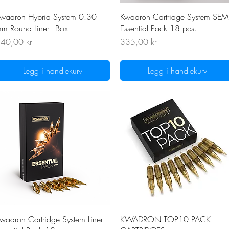
Hurtigvisning
Hurtigvisning
wadron Hybrid System 0.30
Kwadron Cartridge System SEM
m Round Liner - Box
Essential Pack 18 pcs.
ris
Pris
40,00 kr
335,00 kr
Legg i handlekurv
Legg i handlekurv
Hurtigvisning
Hurtigvisning
wadron Cartridge System Liner
KWADRON TOP10 PACK