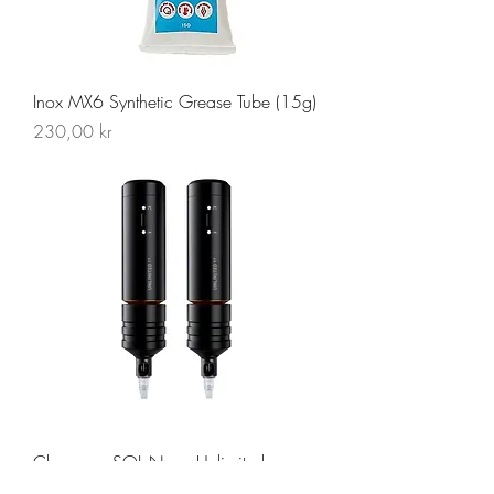
Inox MX6 Synthetic Grease Tube (15g)
Pris
230,00 kr
Cheyenne SOL Nova Unlimited
Ikke på lager