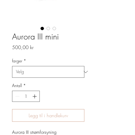
Aurora III mini
Pris
500,00 kr
farger
*
Antall
*
Legg til i handlekurv
Aurora III strømforsyning