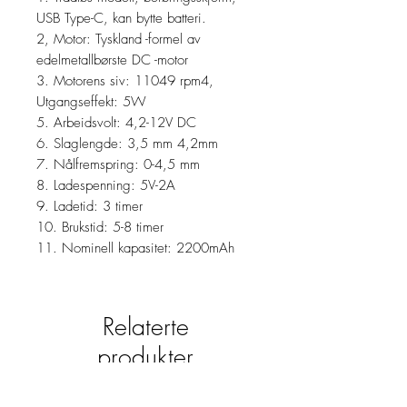
USB Type-C, kan bytte batteri.
2, Motor: Tyskland -formel av
edelmetallbørste DC -motor
3. Motorens siv: 11049 rpm4,
Utgangseffekt: 5W
5. Arbeidsvolt: 4,2-12V DC
6. Slaglengde: 3,5 mm 4,2mm
7. Nålfremspring: 0-4,5 mm
8. Ladespenning: 5V-2A
9. Ladetid: 3 timer
10. Brukstid: 5-8 timer
11. Nominell kapasitet: 2200mAh
Relaterte
produkter