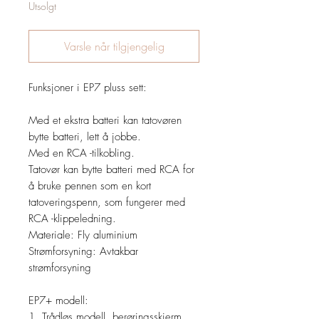
Utsolgt
Varsle når tilgjengelig
Funksjoner i EP7 pluss sett:
Med et ekstra batteri kan tatovøren
bytte batteri, lett å jobbe.
Med en RCA -tilkobling.
Tatovør kan bytte batteri med RCA for
å bruke pennen som en kort
tatoveringspenn, som fungerer med
RCA -klippeledning.
Materiale: Fly aluminium
Strømforsyning: Avtakbar
strømforsyning
EP7+ modell:
1. Trådløs modell, berøringsskjerm,