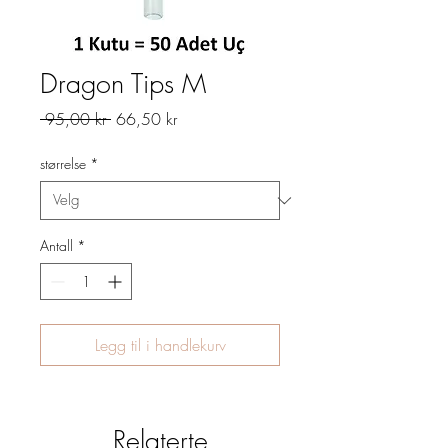
Dragon Tips M
Vanlig
Salgspris
 95,00 kr 
66,50 kr
pris
størrelse
*
Antall
*
Legg til i handlekurv
Relaterte