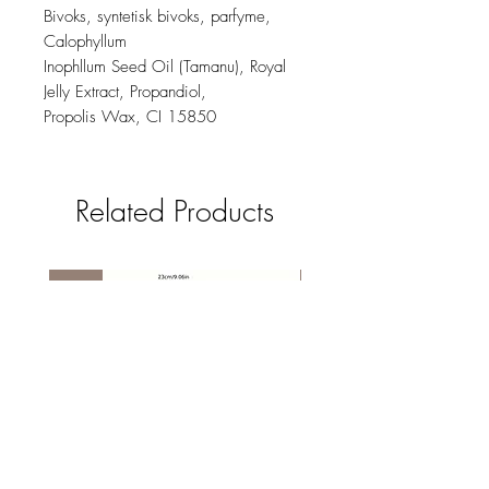
Bivoks, syntetisk bivoks, parfyme,
Calophyllum
Inophllum Seed Oil (Tamanu), Royal
Jelly Extract, Propandiol,
Propolis Wax, CI 15850
Related Products
new
NY