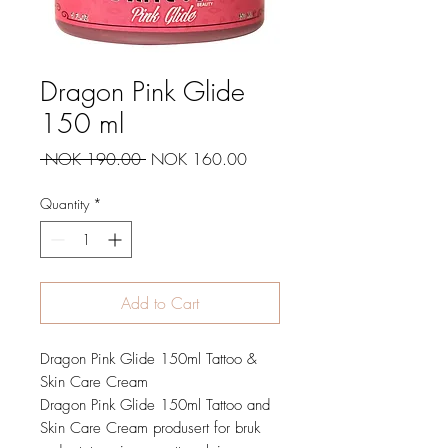
Dragon Pink Glide
150 ml
Regular
Sale
 NOK 190.00 
NOK 160.00
Price
Price
Quantity
*
Add to Cart
Dragon Pink Glide 150ml Tattoo &
Skin Care Cream
Dragon Pink Glide 150ml Tattoo and
Skin Care Cream produsert for bruk