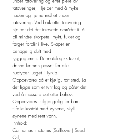
under tatovering og etter pleie av
tatoveringer; Hjelper med å myke
huden og fjerne rødhet under
tatovering. Ved bruk etter tatovering
hjelper det det tatoverte området til å
bli mindre skorpete, mykt, fuktet og
farger forblir i live. Skaper en
behagelig duft med
tyggegummi. Dermatologisk testet,
denne kremen passer for alle
hudtyper. Laget i Tyrkia.
Oppbevares på et kjølig, tørt sted. La
det ligge som et tynt lag og påfør det
ved å massere det etter behov.
Oppbevares utilgjengelig for barn. I
tilfelle kontakt med øynene, skyll
øynene med rent vann.
Innhold:
Carthamus tinctorius (Safflower) Seed
Oil,